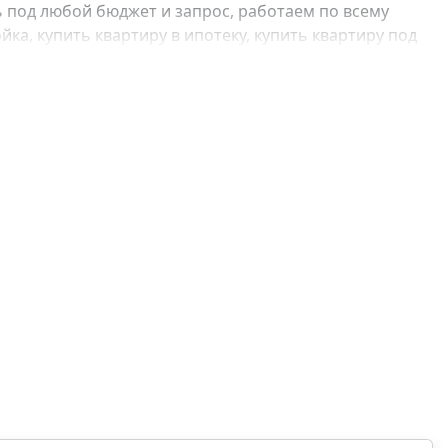
 под любой бюджет и запрос, работаем по всему
ка, купить квартиру в ипотеку, купить квартиру под
, купить квартиру с отделкой, купить квартиру без