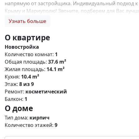
напрямую от застройщика. Индивидуальный подход к 
Крыму и Мариуполю! Звоните, подберем для Вас лучший
семейную ипотеку, купить квартиру по льготной ипотек
Узнать больше
отделки, инвестиции в недвижимость N13808
О квартире
Новостройка
Количество комнат:
1
Общая площадь:
37.6 m²
Жилая площадь:
14.1 m²
Кухня:
10.4 m²
Этаж:
8 из 9
Ремонт:
косметический
Балкон:
1
О доме
Тип дома:
кирпич
Количество этажей:
9