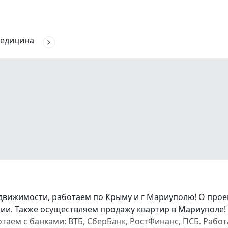
едицина
движимости, работаем по Крыму и г Мариуполю! О про
и. Также осуществляем продажу квартир в Мариуполе! 
аботаем с банками: ВТБ, СберБанк, РостФинанс, ПСБ. Ра