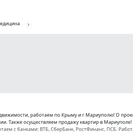
едицина
движимости, работаем по Крыму и г Мариуполю! О про
и. Также осуществляем продажу квартир в Мариуполе! 
аботаем с банками: ВТБ, СберБанк, РостФинанс, ПСБ. Ра