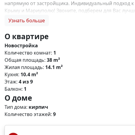
напрямую от застройщика. Индивидуальный подход к 
Крыму и Мариуполю! Звоните, подберем для Вас лучший
семейную ипотеку, купить квартиру по льготной ипотек
Узнать больше
отделки, инвестиции в недвижимость N13803
О квартире
Новостройка
Количество комнат:
1
Общая площадь:
38 m²
Жилая площадь:
14.1 m²
Кухня:
10.4 m²
Этаж:
4 из 9
Балкон:
1
О доме
Тип дома:
кирпич
Количество этажей:
9