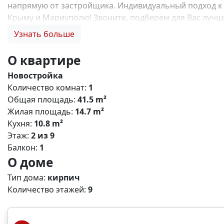
напрямую от застройщика. Индивидуальный подход к 
Крыму и Мариуполю! Звоните, подберем для Вас лучший
семейную ипотеку, купить квартиру по льготной ипотек
Узнать больше
отделки, инвестиции в недвижимость N13791
О квартире
Новостройка
Количество комнат:
1
Общая площадь:
41.5 m²
Жилая площадь:
14.7 m²
Кухня:
10.8 m²
Этаж:
2 из 9
Балкон:
1
О доме
Тип дома:
кирпич
Количество этажей:
9