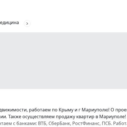
едицина
движимости, работаем по Крыму и г Мариуполю! О про
и. Также осуществляем продажу квартир в Мариуполе! 
аботаем с банками: ВТБ, СберБанк, РостФинанс, ПСБ. Ра