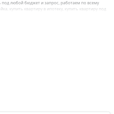
 под любой бюджет и запрос, работаем по всему
ка, купить квартиру в ипотеку, купить квартиру под
, купить квартиру с отделкой, купить квартиру без