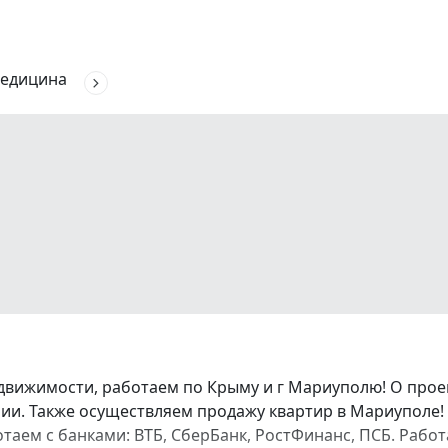
едицина
движимости, работаем по Крыму и г Мариуполю! О про
и. Также осуществляем продажу квартир в Мариуполе! 
аботаем с банками: ВТБ, СберБанк, РостФинанс, ПСБ. Ра