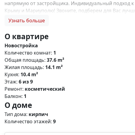
напрямую от застройщика. Индивидуальный подход к 
Крыму и Мариуполю! Звоните, подберем для Вас лучший
семейную ипотеку, купить квартиру по льготной ипотек
Узнать больше
отделки, инвестиции в недвижимость N13503
О квартире
Новостройка
Количество комнат:
1
Общая площадь:
37.6 m²
Жилая площадь:
14.1 m²
Кухня:
10.4 m²
Этаж:
6 из 9
Ремонт:
косметический
Балкон:
1
О доме
Тип дома:
кирпич
Количество этажей:
9