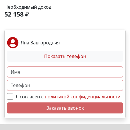
рассрочка от застройщика; Семейная, военная
Необходимый доход
,базовая,IT- ипотека; Материнский капитал;
52 158
₽
Дистанционная покупка. 📞Свяжитесь с нами прямо
сейчас и мы подберем лучший вариант именно для
вас! N1271
Яна Завгородняя
Показать телефон
Я согласен с
политикой конфиденциальности
Заказать звонок