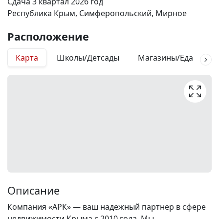
Сдача 3 квартал 2026 год
Республика Крым, Симферопольский, Мирное
Расположение
Карта
Школы/Детсады
Магазины/Еда
М
Описание
Компания «АРК» — ваш надежный партнер в сфере
недвижимости Крыма с 2010 года. Мы