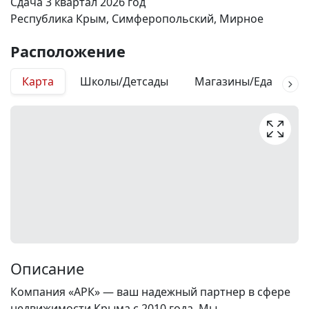
Сдача 3 квартал 2026 год
Республика Крым, Симферопольский, Мирное
Расположение
Карта
Школы/Детсады
Магазины/Еда
М
Описание
Компания «АРК» — ваш надежный партнер в сфере
недвижимости Крыма с 2010 года. Мы