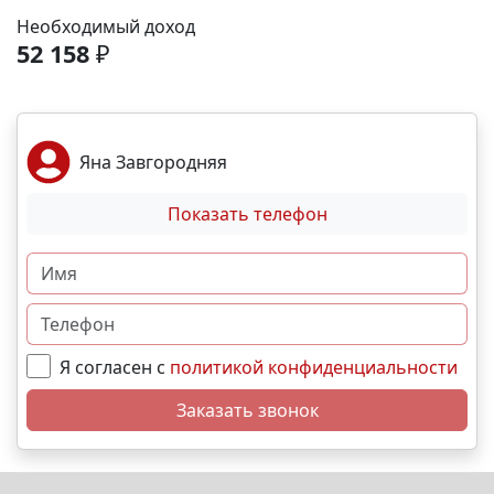
рассрочка от застройщика; Семейная, военная
Необходимый доход
,базовая,IT- ипотека; Материнский капитал;
52 158
₽
Дистанционная покупка. 📞Свяжитесь с нами прямо
сейчас и мы подберем лучший вариант именно для
вас! N1269
Яна Завгородняя
Показать телефон
Я согласен с
политикой конфиденциальности
Заказать звонок