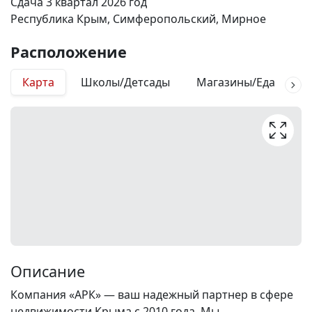
Сдача 3 квартал 2026 год
Республика Крым, Симферопольский, Мирное
Расположение
Карта
Школы/Детсады
Магазины/Еда
М
Описание
Компания «АРК» — ваш надежный партнер в сфере
недвижимости Крыма с 2010 года. Мы