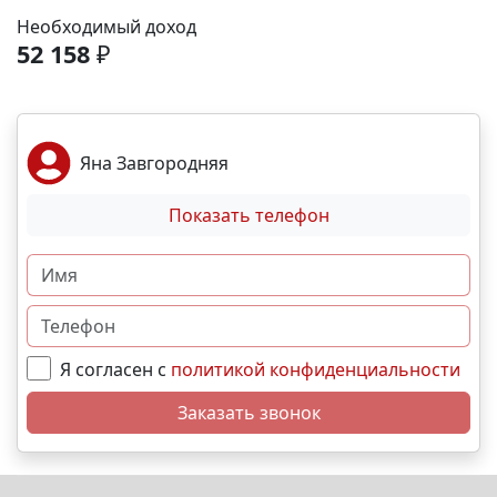
рассрочка от застройщика; Семейная, военная
Необходимый доход
,базовая,IT- ипотека; Материнский капитал;
52 158
₽
Дистанционная покупка. 📞Свяжитесь с нами прямо
сейчас и мы подберем лучший вариант именно для
вас! N1268
Яна Завгородняя
Показать телефон
Я согласен с
политикой конфиденциальности
Заказать звонок