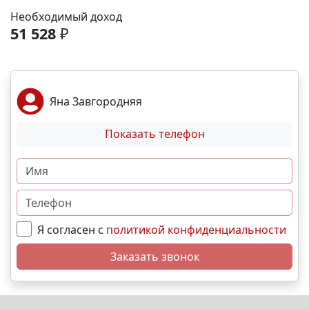
рассрочка от застройщика; Семейная, военная
Необходимый доход
,базовая,IT- ипотека; Материнский капитал;
51 528
₽
Дистанционная покупка. 📞Свяжитесь с нами прямо
сейчас и мы подберем лучший вариант именно для
вас! N1258
Яна Завгородняя
Показать телефон
Я согласен с
политикой конфиденциальности
Заказать звонок