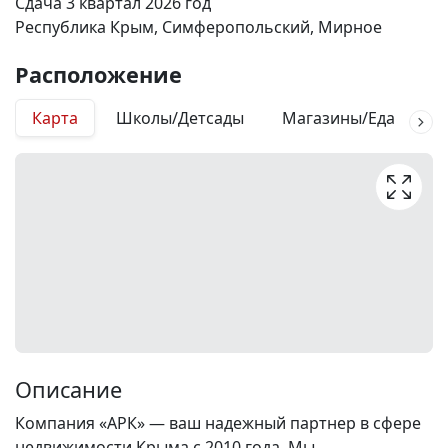
Сдача 3 квартал 2026 год
Республика Крым, Симферопольский, Мирное
Расположение
Карта
Школы/Детсады
Магазины/Еда
М
Описание
Компания «АРК» — ваш надежный партнер в сфере
недвижимости Крыма с 2010 года. Мы