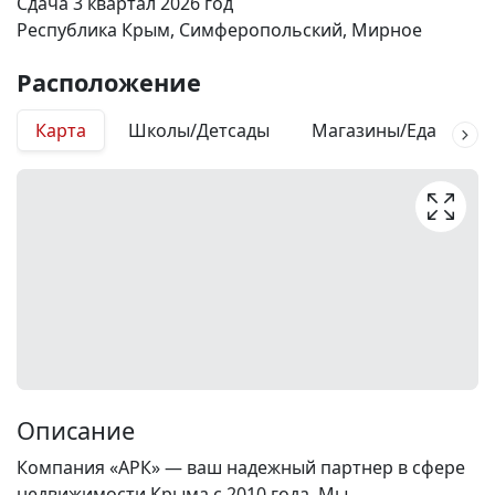
Сдача 3 квартал 2026 год
Республика Крым, Симферопольский, Мирное
Расположение
Карта
Школы/Детсады
Магазины/Еда
М
Описание
Компания «АРК» — ваш надежный партнер в сфере
недвижимости Крыма с 2010 года. Мы