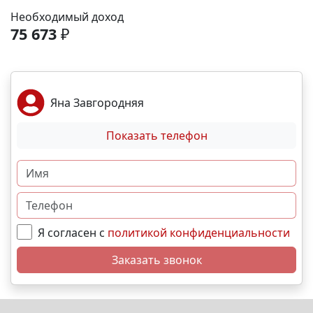
рассрочка от застройщика; Семейная, военная
Необходимый доход
,базовая,IT- ипотека; Материнский капитал;
75 673
₽
Дистанционная покупка. 📞Свяжитесь с нами прямо
сейчас и мы подберем лучший вариант именно для
вас! N1254
Яна Завгородняя
Показать телефон
Я согласен с
политикой конфиденциальности
Заказать звонок