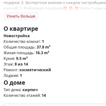
подарки; 3. Экспертное мнение о каждом застройщике
ключей; 5. Фейерверк подарков🎁 🎁 🎁! Купи с нами 
от центра Симферополя, в котором хочется наслажда
Узнать больше
среде для гармоничного развития детей, более 27 00
для отдыха и пикников. Преимущества: 🏋️ Современ
О квартире
(салоны, магазины, кафе); 🚗 Безопасный двор без 
Новостройка
выбор планировок в домах комфорт класса; 🚲Зелены
Количество комнат:
1
инфраструктура: 🍼 Новый детский сад внутри компле
Общая площадь:
37.8 m²
Супермаркет, магазины; 💊 Аптеки; 🛣️ До центра Си
Жилая площадь:
16.3 m²
,базовая,IT- ипотека; Материнский капитал; Дистанц
Кухня:
9.5 m²
Этаж:
8 из 14
Ремонт:
косметический
Лоджия:
1
О доме
Тип дома:
кирпич
Количество этажей:
14