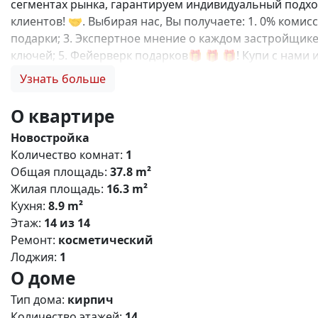
сегментах рынка, гарантируем индивидуальный подход
клиентов! 🤝. Выбирая нас, Вы получаете: 1. 0% коми
подарки; 3. Экспертное мнение о каждом застройщике
ключей; 5. Фейерверк подарков🎁 🎁 🎁! Купи с нами 
от центра Симферополя, в котором хочется наслажда
Узнать больше
среде для гармоничного развития детей, более 27 00
для отдыха и пикников. Преимущества: 🏋️ Современ
О квартире
(салоны, магазины, кафе); 🚗 Безопасный двор без 
Новостройка
выбор планировок в домах комфорт класса; 🚲Зелены
Количество комнат:
1
инфраструктура: 🍼 Новый детский сад внутри компле
Общая площадь:
37.8 m²
Супермаркет, магазины; 💊 Аптеки; 🛣️ До центра Си
Жилая площадь:
16.3 m²
,базовая,IT- ипотека; Материнский капитал; Дистанц
Кухня:
8.9 m²
Этаж:
14 из 14
Ремонт:
косметический
Лоджия:
1
О доме
Тип дома:
кирпич
Количество этажей:
14