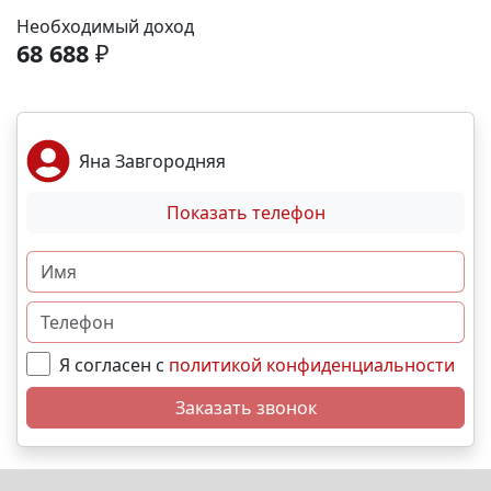
рассрочка от застройщика; Семейная, военная
Необходимый доход
,базовая,IT- ипотека; Материнский капитал;
68 688
₽
Дистанционная покупка. 📞Свяжитесь с нами прямо
сейчас и мы подберем лучший вариант именно для
вас! N1222
Яна Завгородняя
Показать телефон
Я согласен с
политикой конфиденциальности
Заказать звонок