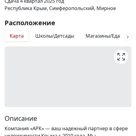
Сдача 4 квартал 2025 год
Республика Крым, Симферопольский, Мирное
Расположение
Карта
Школы/Детсады
Магазины/Еда
М
Описание
Компания «АРК» — ваш надежный партнер в сфере
недвижимости Крыма с 2010 года. Мы