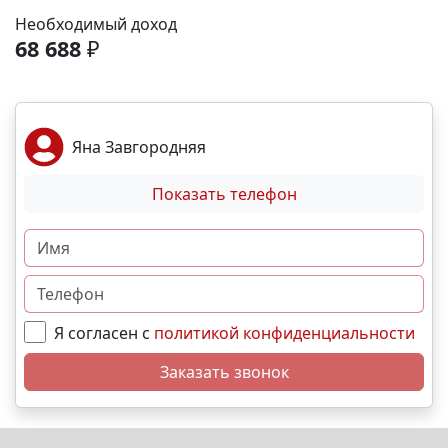
рассрочка от застройщика; Семейная, военная
Необходимый доход
,базовая,IT- ипотека; Материнский капитал;
68 688
₽
Дистанционная покупка. 📞Свяжитесь с нами прямо
сейчас и мы подберем лучший вариант именно для
вас! N1218
Яна Завгородняя
Показать телефон
Я согласен с
политикой конфиденциальности
Заказать звонок