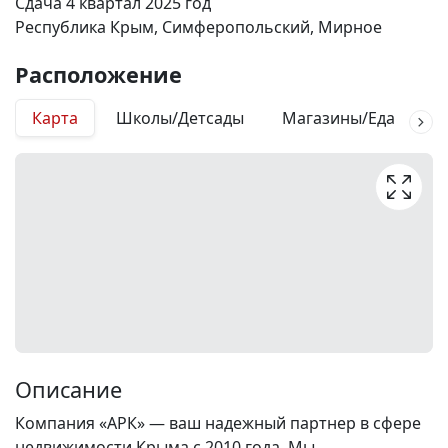
Сдача 4 квартал 2025 год
Республика Крым, Симферопольский, Мирное
Расположение
Карта
Школы/Детсады
Магазины/Еда
М
Описание
Компания «АРК» — ваш надежный партнер в сфере
недвижимости Крыма с 2010 года. Мы