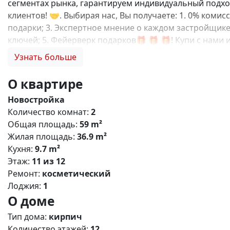
сегментах рынка, гарантируем индивидуальный подход
клиентов! 🤝. Выбирая нас, Вы получаете: 1. 0% коми
подарки; 3. Экспертное мнение о каждом застройщике
ключей; 5. Фейерверк подарков🎁 🎁 🎁! Купи с нами 
от центра Симферополя, в котором хочется наслажда
Узнать больше
среде для гармоничного развития детей, более 27 00
для отдыха и пикников. Преимущества: 🏋️ Современ
О квартире
(салоны, магазины, кафе); 🚗 Безопасный двор без 
Новостройка
выбор планировок в домах комфорт класса; 🚲Зелены
Количество комнат:
2
инфраструктура: 🍼 Новый детский сад внутри компле
Общая площадь:
59 m²
Супермаркет, магазины; 💊 Аптеки; 🛣️ До центра Си
Жилая площадь:
36.9 m²
,базовая,IT- ипотека; Материнский капитал; Дистанц
Кухня:
9.7 m²
Этаж:
11 из 12
Ремонт:
косметический
Лоджия:
1
О доме
Тип дома:
кирпич
Количество этажей:
12