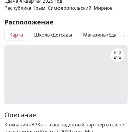
Сдача 4 квартал 2025 год
Республика Крым, Симферопольский, Мирное
Расположение
Карта
Школы/Детсады
Магазины/Еда
М
Описание
Компания «АРК» — ваш надежный партнер в сфере
недвижимости Крыма с 2010 года. Мы