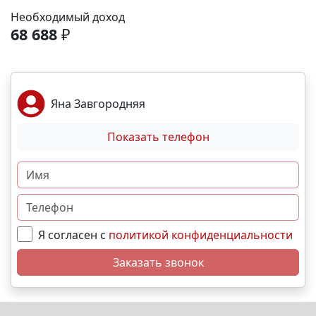
рассрочка от застройщика; Семейная, военная
Необходимый доход
,базовая,IT- ипотека; Материнский капитал;
68 688
₽
Дистанционная покупка. 📞Свяжитесь с нами прямо
сейчас и мы подберем лучший вариант именно для
вас! N1211
Яна Завгородняя
Показать телефон
Я согласен с
политикой конфиденциальности
Заказать звонок