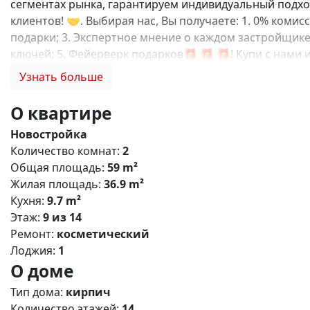
сегментах рынка, гарантируем индивидуальный подход
клиентов! 🤝. Выбирая нас, Вы получаете: 1. 0% коми
подарки; 3. Экспертное мнение о каждом застройщике
ключей; 5. Фейерверк подарков🎁 🎁 🎁! Купи с нами 
от центра Симферополя, в котором хочется наслажда
Узнать больше
среде для гармоничного развития детей, более 27 00
для отдыха и пикников. Преимущества: 🏋️ Современ
О квартире
(салоны, магазины, кафе); 🚗 Безопасный двор без 
Новостройка
выбор планировок в домах комфорт класса; 🚲Зелены
Количество комнат:
2
инфраструктура: 🍼 Новый детский сад внутри компле
Общая площадь:
59 m²
Супермаркет, магазины; 💊 Аптеки; 🛣️ До центра Си
Жилая площадь:
36.9 m²
,базовая,IT- ипотека; Материнский капитал; Дистанц
Кухня:
9.7 m²
Этаж:
9 из 14
Ремонт:
косметический
Лоджия:
1
О доме
Тип дома:
кирпич
Количество этажей:
14