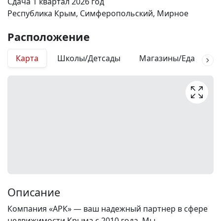
Сдача 1 квартал 2026 год
Республика Крым, Симферопольский, Мирное
Расположение
Карта
Школы/Детсады
Магазины/Еда
М
Описание
Компания «АРК» — ваш надежный партнер в сфере
недвижимости Крыма с 2010 года. Мы