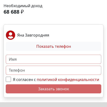
рассрочка от застройщика; Семейная, военная
Необходимый доход
,базовая,IT- ипотека; Материнский капитал;
68 688
₽
Дистанционная покупка. 📞Свяжитесь с нами прямо
сейчас и мы подберем лучший вариант именно для
вас! N1204
Яна Завгородняя
Показать телефон
Я согласен с
политикой конфиденциальности
Заказать звонок