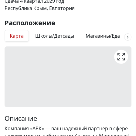
Сдача 4 квартал 2029 год
Республика Крым, Евпатория
Расположение
Карта
Школы/Детсады
Магазины/Еда
М
Описание
Компания «АРК» — ваш надежный партнер в сфере
недвижимости, работаем по Крыму и г Мариуполю!