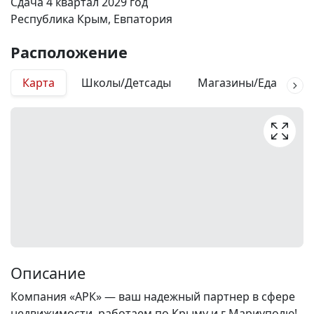
Сдача 4 квартал 2029 год
Республика Крым, Евпатория
Расположение
Карта
Школы/Детсады
Магазины/Еда
М
Описание
Компания «АРК» — ваш надежный партнер в сфере
недвижимости, работаем по Крыму и г Мариуполю!