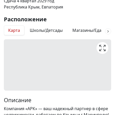
Сдача 4 квартал 2029 год
Республика Крым, Евпатория
Расположение
Карта
Школы/Детсады
Магазины/Еда
М
Описание
Компания «АРК» — ваш надежный партнер в сфере
недвижимости, работаем по Крыму и г Мариуполю!