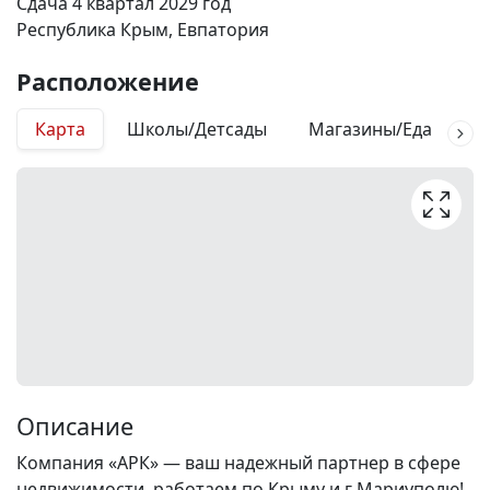
Сдача 4 квартал 2029 год
Республика Крым, Евпатория
Расположение
Карта
Школы/Детсады
Магазины/Еда
М
Описание
Компания «АРК» — ваш надежный партнер в сфере
недвижимости, работаем по Крыму и г Мариуполю!