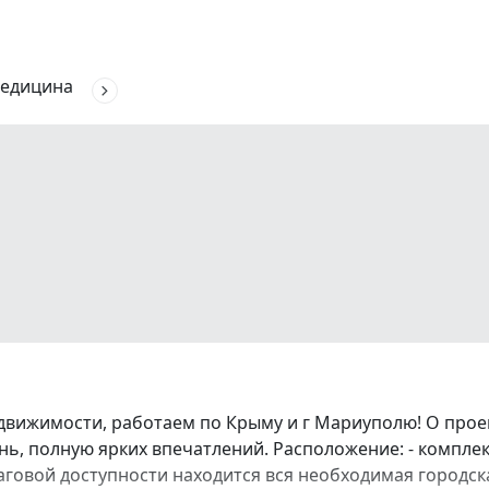
едицина
движимости, работаем по Крыму и г Мариуполю! О про
ь, полную ярких впечатлений. Расположение: - комплек
аговой доступности находится вся необходимая городска