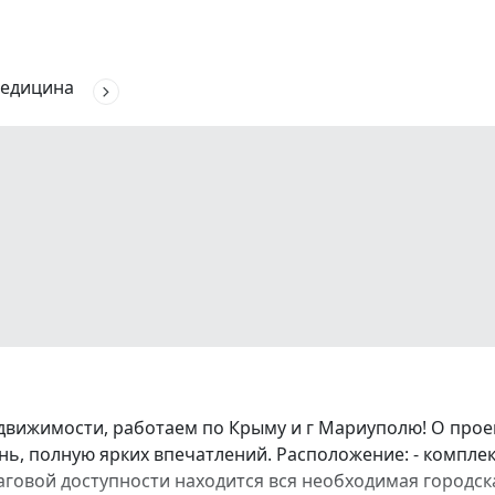
едицина
движимости, работаем по Крыму и г Мариуполю! О про
ь, полную ярких впечатлений. Расположение: - комплек
аговой доступности находится вся необходимая городска