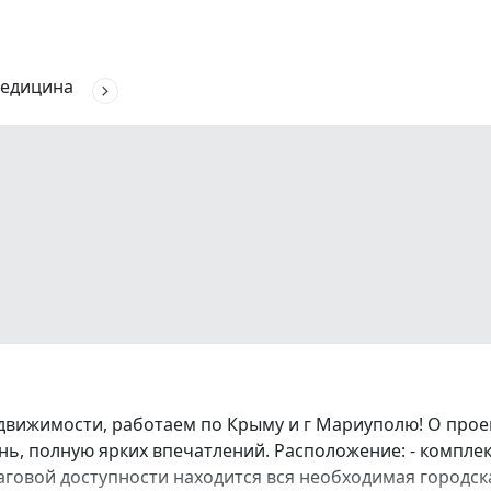
едицина
движимости, работаем по Крыму и г Мариуполю! О про
ь, полную ярких впечатлений. Расположение: - комплек
аговой доступности находится вся необходимая городска