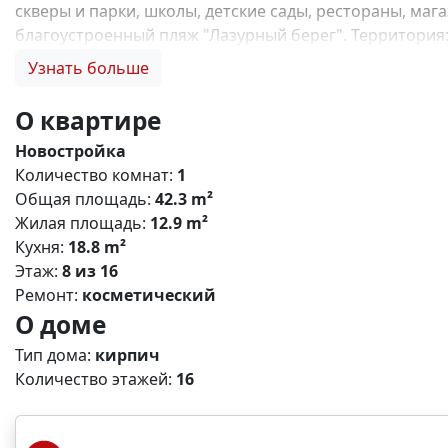
скверы и парки, школы, детские сады, рестораны, маг
благоустроенный пляж "Лазурный берег". Территория
любимых блюд -уютное дизайнерское лобби, зеленая 
Узнать больше
перезагрузиться и отдохнуть в тишине или в шумной к
зонированием по возрастам Преимущества ЖК: - кругл
О квартире
собственная котельная - продуманные планировки и о
Новостройка
Льготная ипотека на покупку квартиры в г Мариуполе 
Количество комнат:
1
Мариуполя. Цены напрямую от застройщика. Индивиду
Общая площадь:
42.3 m²
работаем по всему Крыму и Мариуполю! Звоните, подб
Жилая площадь:
12.9 m²
купить квартиру под семейную ипотеку, купить квартир
Кухня:
18.8 m²
купить квартиру без отделки, инвестиции в недвижим
Этаж:
8 из 16
Ремонт:
косметический
О доме
Тип дома:
кирпич
Количество этажей:
16