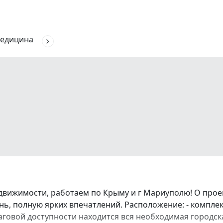
едицина
движимости, работаем по Крыму и г Мариуполю! О про
ь, полную ярких впечатлений. Расположение: - комплек
аговой доступности находится вся необходимая городска