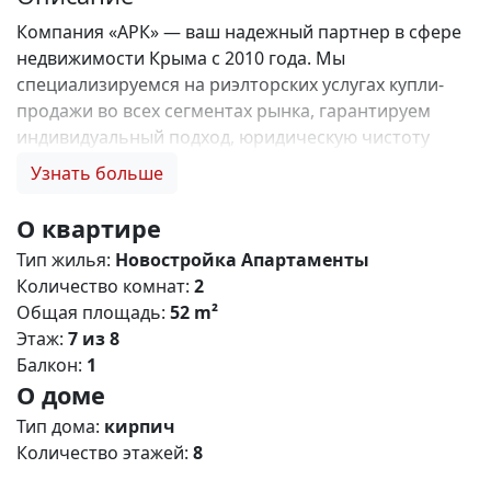
Компания «АРК» — ваш надежный партнер в сфере
недвижимости Крыма с 2010 года. Мы
специализируемся на риэлторских услугах купли-
продажи во всех сегментах рынка, гарантируем
индивидуальный подход, юридическую чистоту
объектов и безопасность сделок. Самое ценное для
Узнать больше
нас — это доверие наших клиентов! 🤝. Выбирая
нас, Вы получаете: 1. 0% комиссии и оформление
О квартире
ипотеки бесплатно; 2. Покупку недвижимости по
Тип жилья:
Новостройка
Апартаменты
цене застройщика + акции, бонусы, подарки; 3.
Количество комнат:
2
Экспертное мнение о каждом застройщике. Ваши
Общая площадь:
52 m²
интересы — наш приоритет! 4. Профессиональную
Этаж:
7 из 8
поддержку на всех этапах сделки до получения
Балкон:
1
ключей; 5. Фейерверк подарков🎁 🎁 🎁! Купи с
О доме
нами и выбери свой ПОДАРОК! ЖК Крымский
Квартал – современный жилой кoмплeкс комфорт
Тип дома:
кирпич
класса с разнообразными планировками
Количество этажей:
8
апартаментов, расположенный в живописном пгт.