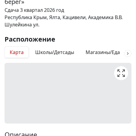
берег»
Сдача 3 квартал 2026 год
Республика Крым, Ялта, Кацивели, Академика В.В.
Шулейкина ул.
Расположение
Карта
Школы/Детсады
Магазины/Еда
М
Описание