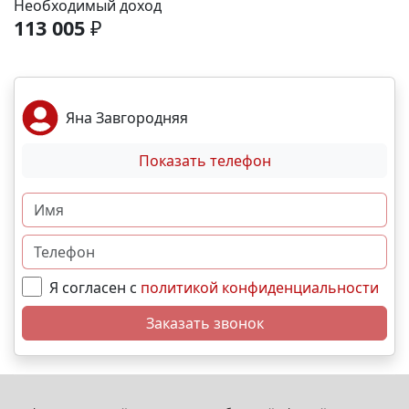
Необходимый доход
Безопасный двор без машин. 🅿 Собственный
113 005
₽
подземный паркинг. Локация и инфраструктура:
Пешком: 🚏 Остановки общественного транспорта-
2 мин На машине: ✈ Аэропорт – 2 часа. 🏖 Море и
пляж – 10 мин. 🏙 Центр города – 30 мин. 🌁
Яна Завгородняя
Крымский мост – 4:30 мин. Выгодные условия
покупки: • Беспроцентная рассрочка от
Показать телефон
застройщика; • Семейная, военная,IT- ипотека; •
Материнский капитал; • Дистанционная покупка. 📞
Свяжитесь с нами прямо сейчас и мы подберем
лучший вариант именно для Вас. N11503
Я согласен с
политикой конфиденциальности
Заказать звонок