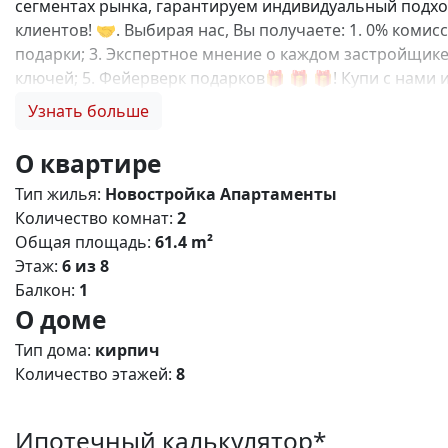
сегментах рынка, гарантируем индивидуальный подход
клиентов! 🤝. Выбирая нас, Вы получаете: 1. 0% коми
подарки; 3. Экспертное мнение о каждом застройщике
ключей; 5. Фейерверк подарков🎁 🎁 🎁! Купи с нам
разнообразными планировками апартаментов, распол
Узнать больше
возможность вложить свои средства в надежный и пер
множество старинных дворцов и величественных объе
О квартире
водопады, здесь вы соберете уникальную коллекцию в
Тип жилья:
Новостройка
Апартаменты
территорией со своей инфраструктурой, которая вкл
Количество комнат:
2
📹 Продуманная система безопасности, видеонаблюден
Общая площадь:
61.4 m²
спортивные площадки; 🛞 Безопасный двор без машин
Этаж:
6 из 8
транспорта- 2 мин На машине: ✈ Аэропорт – 2 часа. 🏖
Балкон:
1
Беспроцентная рассрочка от застройщика; • Семейная,
О доме
мы подберем лучший вариант именно для Вас. N11484
Тип дома:
кирпич
Количество этажей:
8
Ипотечный калькулятор*