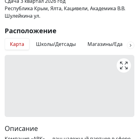
Сдача 3 квартал 2026 год
Республика Крым, Ялта, Кацивели, Академика В.В.
Шулейкина ул.
Расположение
Карта
Школы/Детсады
Магазины/Еда
М
Описание
Компания «АРК» — ваш надежный партнер в сфере