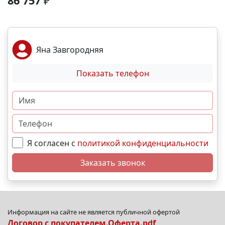
86 757
₽
подземный паркинг. Локация и инфраструктура:
Пешком: 🚏 Остановки общественного транспорта-
2 мин На машине: ✈ Аэропорт – 2 часа. 🏖 Море и
пляж – 10 мин. 🏙 Центр города – 30 мин. 🌁
Яна Завгородняя
Крымский мост – 4:30 мин. Выгодные условия
покупки: • Беспроцентная рассрочка от
Показать телефон
застройщика; • Семейная, военная,IT- ипотека; •
Материнский капитал; • Дистанционная покупка. 📞
Свяжитесь с нами прямо сейчас и мы подберем
лучший вариант именно для Вас. N11481
Я согласен с
политикой конфиденциальности
Заказать звонок
Информация на сайте не является публичной офертой
Договор с покупателем.Оферта.pdf