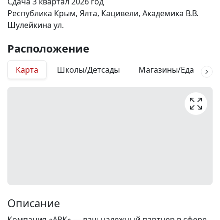
Сдача 3 квартал 2026 год
Республика Крым, Ялта, Кацивели, Академика В.В.
Шулейкина ул.
Расположение
Карта
Школы/Детсады
Магазины/Еда
М
Описание
Компания «АРК» — ваш надежный партнер в сфере