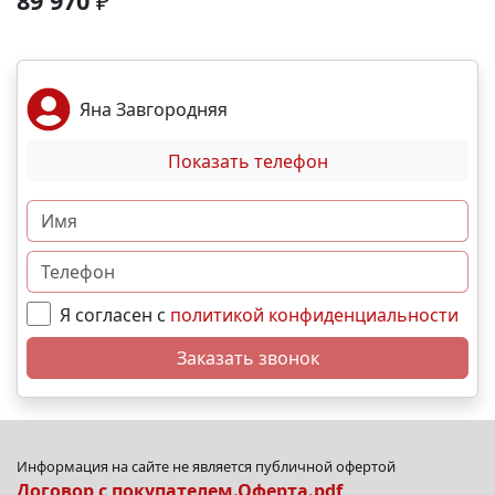
89 970
₽
подземный паркинг. Локация и инфраструктура:
Пешком: 🚏 Остановки общественного транспорта-
2 мин На машине: ✈ Аэропорт – 2 часа. 🏖 Море и
пляж – 10 мин. 🏙 Центр города – 30 мин. 🌁
Яна Завгородняя
Крымский мост – 4:30 мин. Выгодные условия
покупки: • Беспроцентная рассрочка от
Показать телефон
застройщика; • Семейная, военная,IT- ипотека; •
Материнский капитал; • Дистанционная покупка. 📞
Свяжитесь с нами прямо сейчас и мы подберем
лучший вариант именно для Вас. N11475
Я согласен с
политикой конфиденциальности
Заказать звонок
Информация на сайте не является публичной офертой
Договор с покупателем.Оферта.pdf