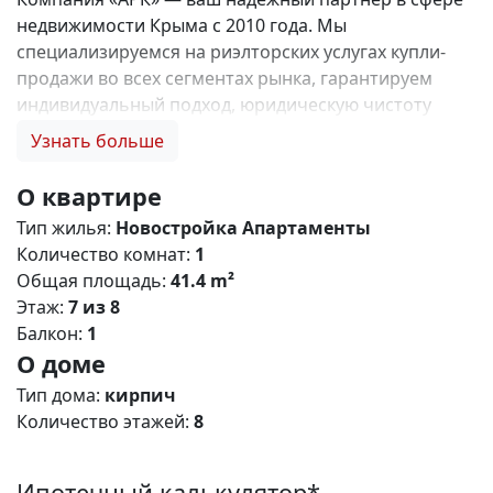
недвижимости Крыма с 2010 года. Мы
специализируемся на риэлторских услугах купли-
продажи во всех сегментах рынка, гарантируем
индивидуальный подход, юридическую чистоту
объектов и безопасность сделок. Самое ценное для
Узнать больше
нас — это доверие наших клиентов! 🤝. Выбирая
нас, Вы получаете: 1. 0% комиссии и оформление
О квартире
ипотеки бесплатно; 2. Покупку недвижимости по
Тип жилья:
Новостройка
Апартаменты
цене застройщика + акции, бонусы, подарки; 3.
Количество комнат:
1
Экспертное мнение о каждом застройщике. Ваши
Общая площадь:
41.4 m²
интересы — наш приоритет! 4. Профессиональную
Этаж:
7 из 8
поддержку на всех этапах сделки до получения
Балкон:
1
ключей; 5. Фейерверк подарков🎁 🎁 🎁! Купи с
О доме
нами и выбери свой ПОДАРОК! ЖК Крымский
Квартал – современный жилой кoмплeкс комфорт
Тип дома:
кирпич
класса с разнообразными планировками
Количество этажей:
8
апартаментов, расположенный в живописном пгт.
Кацивели. Это ваше пространство для воплощения
Ипотечный калькулятор*