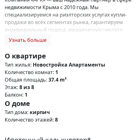
недвижимости Крыма с 2010 года. Мы
специализируемся на риэлторских услугах купли-
продажи во всех сегментах рынка, гарантируем
индивидуальный подход, юридическую чистоту
объектов и безопасность сделок. Самое ценное для
Узнать больше
нас — это доверие наших клиентов! 🤝. Выбирая
нас, Вы получаете: 1. 0% комиссии и оформление
О квартире
ипотеки бесплатно; 2. Покупку недвижимости по
Тип жилья:
Новостройка
Апартаменты
цене застройщика + акции, бонусы, подарки; 3.
Количество комнат:
1
Экспертное мнение о каждом застройщике. Ваши
Общая площадь:
37.4 m²
интересы — наш приоритет! 4. Профессиональную
Этаж:
8 из 8
поддержку на всех этапах сделки до получения
Балкон:
1
ключей; 5. Фейерверк подарков🎁 🎁 🎁! Купи с
О доме
нами и выбери свой ПОДАРОК! ЖК Крымский
Квартал – современный жилой кoмплeкс комфорт
Тип дома:
кирпич
класса с разнообразными планировками
Количество этажей:
8
апартаментов, расположенный в живописном пгт.
Кацивели. Это ваше пространство для воплощения
Ипотечный калькулятор*