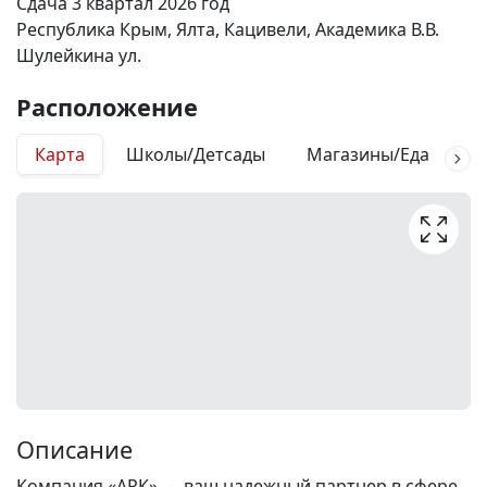
Сдача 3 квартал 2026 год
Республика Крым, Ялта, Кацивели, Академика В.В.
Шулейкина ул.
Расположение
Карта
Школы/Детсады
Магазины/Еда
М
Описание
Компания «АРК» — ваш надежный партнер в сфере