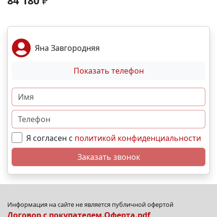
84 180
₽
подземный паркинг. Локация и инфраструктура:
Пешком: 🚏 Остановки общественного транспорта-
2 мин На машине: ✈ Аэропорт – 2 часа. 🏖 Море и
пляж – 10 мин. 🏙 Центр города – 30 мин. 🌁
Яна Завгородняя
Крымский мост – 4:30 мин. Выгодные условия
покупки: • Беспроцентная рассрочка от
Показать телефон
застройщика; • Семейная, военная,IT- ипотека; •
Материнский капитал; • Дистанционная покупка. 📞
Свяжитесь с нами прямо сейчас и мы подберем
лучший вариант именно для Вас. N11470
Я согласен с
политикой конфиденциальности
Заказать звонок
Информация на сайте не является публичной офертой
Договор с покупателем.Оферта.pdf