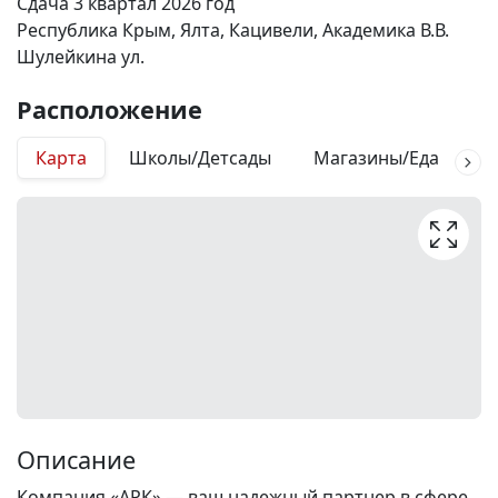
Сдача 3 квартал 2026 год
Республика Крым, Ялта, Кацивели, Академика В.В.
Шулейкина ул.
Расположение
Карта
Школы/Детсады
Магазины/Еда
М
Описание
Компания «АРК» — ваш надежный партнер в сфере