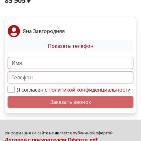
83 505
₽
подземный паркинг. Локация и инфраструктура:
Пешком: 🚏 Остановки общественного транспорта-
2 мин На машине: ✈ Аэропорт – 2 часа. 🏖 Море и
пляж – 10 мин. 🏙 Центр города – 30 мин. 🌁
Яна Завгородняя
Крымский мост – 4:30 мин. Выгодные условия
покупки: • Беспроцентная рассрочка от
Показать телефон
застройщика; • Семейная, военная,IT- ипотека; •
Материнский капитал; • Дистанционная покупка. 📞
Свяжитесь с нами прямо сейчас и мы подберем
лучший вариант именно для Вас. N11467
Я согласен с
политикой конфиденциальности
Заказать звонок
Информация на сайте не является публичной офертой
Договор с покупателем.Оферта.pdf