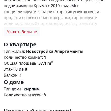
недвижимости Крыма с 2010 года. Мы
специализируемся на риэлторских услугах купли-
продажи во всех сегментах рынка, гарантируем
индивидуальный подход, юридическую чистоту
объектов и безопасность сделок. Самое ценное для
Узнать больше
нас — это доверие наших клиентов! 🤝. Выбирая
нас, Вы получаете: 1. 0% комиссии и оформление
О квартире
ипотеки бесплатно; 2. Покупку недвижимости по
Тип жилья:
Новостройка
Апартаменты
цене застройщика + акции, бонусы, подарки; 3.
Количество комнат:
1
Экспертное мнение о каждом застройщике. Ваши
Общая площадь:
37.1 m²
интересы — наш приоритет! 4. Профессиональную
Этаж:
8 из 8
поддержку на всех этапах сделки до получения
Балкон:
1
ключей; 5. Фейерверк подарков🎁 🎁 🎁! Купи с
О доме
нами и выбери свой ПОДАРОК! ЖК Крымский
Квартал – современный жилой кoмплeкс комфорт
Тип дома:
кирпич
класса с разнообразными планировками
Количество этажей:
8
апартаментов, расположенный в живописном пгт.
Кацивели. Это ваше пространство для воплощения
Ипотечный калькулятор*