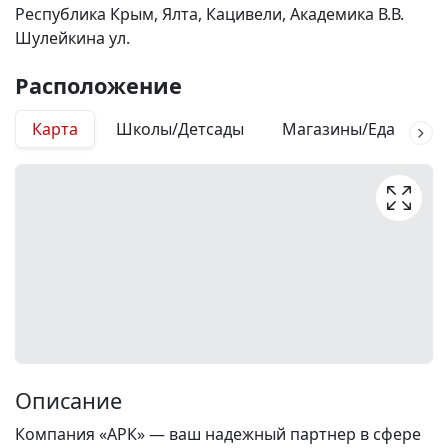
Республика Крым, Ялта, Кацивели, Академика В.В.
Шулейкина ул.
Расположение
Карта
Школы/Детсады
Магазины/Еда
М
Описание
Компания «АРК» — ваш надежный партнер в сфере