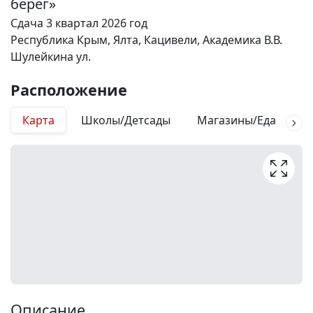
берег»
Сдача 3 квартал 2026 год
Республика Крым, Ялта, Кацивели, Академика В.В.
Шулейкина ул.
Расположение
Карта
Школы/Детсады
Магазины/Еда
М
Описание