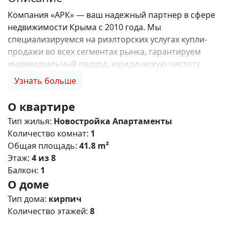
Компания «АРК» — ваш надежный партнер в сфере
недвижимости Крыма с 2010 года. Мы
специализируемся на риэлторских услугах купли-
продажи во всех сегментах рынка, гарантируем
индивидуальный подход, юридическую чистоту
объектов и безопасность сделок. Самое ценное для
Узнать больше
нас — это доверие наших клиентов! 🤝. Выбирая
нас, Вы получаете: 1. 0% комиссии и оформление
О квартире
ипотеки бесплатно; 2. Покупку недвижимости по
Тип жилья:
Новостройка
Апартаменты
цене застройщика + акции, бонусы, подарки; 3.
Количество комнат:
1
Экспертное мнение о каждом застройщике. Ваши
Общая площадь:
41.8 m²
интересы — наш приоритет! 4. Профессиональную
Этаж:
4 из 8
поддержку на всех этапах сделки до получения
Балкон:
1
ключей; 5. Фейерверк подарков🎁 🎁 🎁! Купи с
О доме
нами и выбери свой ПОДАРОК! ЖК Крымский
Квартал – современный жилой кoмплeкс комфорт
Тип дома:
кирпич
класса с разнообразными планировками
Количество этажей:
8
апартаментов, расположенный в живописном пгт.