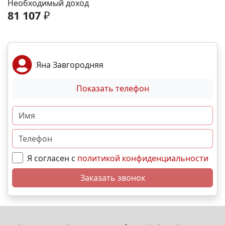
Необходимый доход
Безопасный двор без машин. 🅿 Собственный
81 107
₽
подземный паркинг. Локация и инфраструктура:
Пешком: 🚏 Остановки общественного транспорта-
2 мин На машине: ✈ Аэропорт – 2 часа. 🏖 Море и
пляж – 10 мин. 🏙 Центр города – 30 мин. 🌁
Яна Завгородняя
Крымский мост – 4:30 мин. Выгодные условия
покупки: • Беспроцентная рассрочка от
Показать телефон
застройщика; • Семейная, военная,IT- ипотека; •
Материнский капитал; • Дистанционная покупка. 📞
Свяжитесь с нами прямо сейчас и мы подберем
лучший вариант именно для Вас. N11462
Я согласен с
политикой конфиденциальности
Заказать звонок