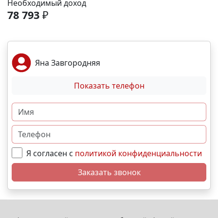
Необходимый доход
Безопасный двор без машин. 🅿 Собственный
78 793
₽
подземный паркинг. Локация и инфраструктура:
Пешком: 🚏 Остановки общественного транспорта-
2 мин На машине: ✈ Аэропорт – 2 часа. 🏖 Море и
пляж – 10 мин. 🏙 Центр города – 30 мин. 🌁
Яна Завгородняя
Крымский мост – 4:30 мин. Выгодные условия
покупки: • Беспроцентная рассрочка от
Показать телефон
застройщика; • Семейная, военная,IT- ипотека; •
Материнский капитал; • Дистанционная покупка. 📞
Свяжитесь с нами прямо сейчас и мы подберем
лучший вариант именно для Вас. N11459
Я согласен с
политикой конфиденциальности
Заказать звонок