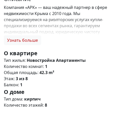
Компания «АРК» — ваш надежный партнер в сфере
недвижимости Крыма с 2010 года. Мы
специализируемся на риэлторских услугах купли-
продажи во всех сегментах рынка, гарантируем
индивидуальный подход, юридическую чистоту
объектов и безопасность сделок. Самое ценное для
Узнать больше
нас — это доверие наших клиентов! 🤝. Выбирая
нас, Вы получаете: 1. 0% комиссии и оформление
О квартире
ипотеки бесплатно; 2. Покупку недвижимости по
Тип жилья:
Новостройка
Апартаменты
цене застройщика + акции, бонусы, подарки; 3.
Количество комнат:
1
Экспертное мнение о каждом застройщике. Ваши
Общая площадь:
42.3 m²
интересы — наш приоритет! 4. Профессиональную
Этаж:
3 из 8
поддержку на всех этапах сделки до получения
Балкон:
1
ключей; 5. Фейерверк подарков🎁 🎁 🎁! Купи с
О доме
нами и выбери свой ПОДАРОК! ЖК Крымский
Квартал – современный жилой кoмплeкс комфорт
Тип дома:
кирпич
класса с разнообразными планировками
Количество этажей:
8
апартаментов, расположенный в живописном пгт.