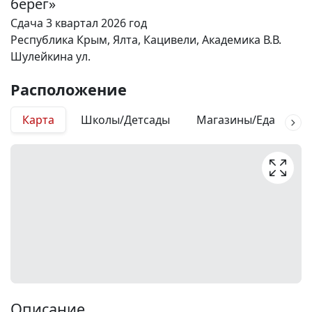
берег»
Сдача 3 квартал 2026 год
Республика Крым, Ялта, Кацивели, Академика В.В.
Шулейкина ул.
Расположение
Карта
Школы/Детсады
Магазины/Еда
М
Описание