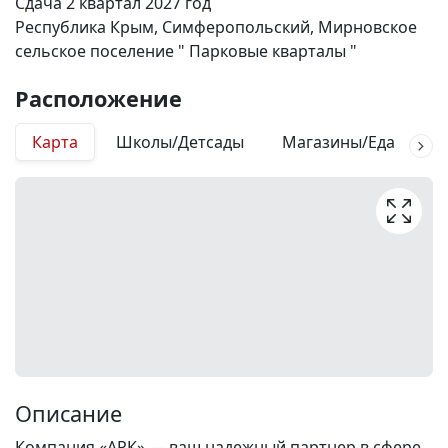
Сдача 2 квартал 2027 год
Республика Крым, Симферопольский, Мирновское
сельское поселение " Парковые кварталы "
Расположение
Карта
Школы/Детсады
Магазины/Еда
М
Описание
Компания «АРК» — ваш надежный партнер в сфере