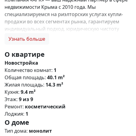
недвижимости Крыма с 2010 года. Мы
специализируемся на риэлторских услугах купли-
продажи во всех сегментах рынка, гарантируем
индивидуальный подход, юридическую чистоту
объектов и безопасность сделок. Самое ценное для
Узнать больше
нас — это доверие наших клиентов! 🤝. 1. 0%
комиссии и оформление ипотеки бесплатно; 2.
О квартире
Покупку недвижимости по цене застройщика +
Новостройка
акции, бонусы, подарки; 3. Экспертное мнение о
Количество комнат:
1
каждом застройщике. Ваши интересы — наш
Общая площадь:
40.1 m²
приоритет! 4. Профессиональную поддержку на всех
Жилая площадь:
14.3 m²
этапах сделки до получения ключей; 5. Фейерверк
Кухня:
9.4 m²
подарков🎁 🎁 🎁! Купи с нами и выбери свой
Этаж:
9 из 9
ПОДАРОК! ЖК «Парковые кварталы» - это ваш
Ремонт:
косметический
безусловный комфорт в активно развивающемся
Лоджия:
1
районе Симферополя! Жилищный комплекс
О доме
сочетает в себе строгие формы, лаконичный дизайн
,прекрасно развитую инфраструктуру и уникальные
Тип дома:
монолит