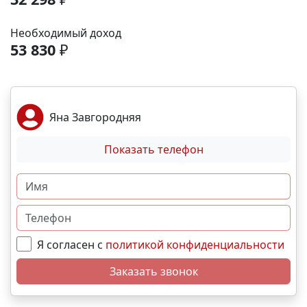
аэропорта- 9 минут; До железнодорожного вокзала
-12 минут. Выгодные условия покупки:
Необходимый доход
Беспроцентная рассрочка от застройщика;
53 830
₽
Семейная, военная ,IT- ипотека; Материнский
капитал; Дистанционная покупка. 📞Свяжитесь с
нами прямо сейчас и мы подберем лучший вариант
именно для вас! N11394
Яна Завгородняя
Показать телефон
Я согласен с
политикой конфиденциальности
Заказать звонок