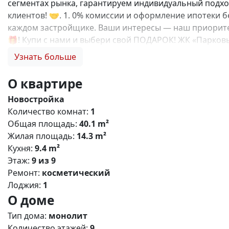
сегментах рынка, гарантируем индивидуальный подход
клиентов! 🤝. 1. 0% комиссии и оформление ипотеки б
каждом застройщике. Ваши интересы — наш приоритет
🎁! Купи с нами и выбери свой ПОДАРОК! ЖК «Парко
комплекс сочетает в себе строгие формы, лаконичный
Узнать больше
возможностьпребывания на открытом воздухе не выхо
крымской столицы и спокойным ритмом уютного район
О квартире
площадки; Двор без машин; Кладовки для хранения ве
Новостройка
индивидуальное газовое отопление и остекление лод
Количество комнат:
1
Детский сад и школы; Остановки общественного тран
Общая площадь:
40.1 m²
Поликлиника; Торговый центр; До центра г. Симферопо
Жилая площадь:
14.3 m²
Беспроцентная рассрочка от застройщика; Семейная, 
Кухня:
9.4 m²
подберем лучший вариант именно для вас! N11391
Этаж:
9 из 9
Ремонт:
косметический
Лоджия:
1
О доме
Тип дома:
монолит
Количество этажей:
9