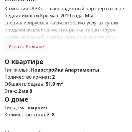
Компания «АРК» — ваш надежный партнер в сфере
недвижимости Крыма с 2010 года. Мы
специализируемся на риэлторских услугах купли-
продажи во всех сегментах рынка, гарантируем
индивидуальный подход, юридическую чистоту
объектов и безопасность сделок. Самое ценное для
Узнать больше
нас — это доверие наших клиентов! 🤝. Выбирая
нас, Вы получаете: 1. 0% комиссии и оформление
О квартире
ипотеки бесплатно; 2. Покупку недвижимости по
Тип жилья:
Новостройка
Апартаменты
цене застройщика + акции, бонусы, подарки; 3.
Количество комнат:
2
Экспертное мнение о каждом застройщике. Ваши
Общая площадь:
51.9 m²
интересы — наш приоритет! 4. Профессиональную
Этаж:
2 из 8
поддержку на всех этапах сделки до получения
О доме
ключей; 5. Фейерверк подарков🎁 🎁 🎁! Купи с
нами и выбери свой ПОДАРОК! ЖК Крымский
Тип дома:
кирпич
Квартал – современный жилой кoмплeкс комфорт
Количество этажей:
8
класса с разнообразными планировками
апартаментов, расположенный в живописном пгт.