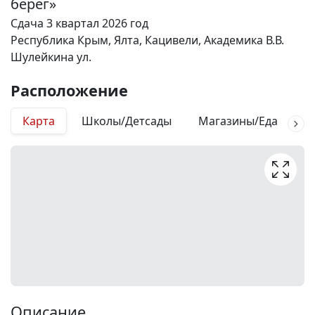
берег»
Сдача 3 квартал 2026 год
Республика Крым, Ялта, Кацивели, Академика В.В.
Шулейкина ул.
Расположение
Карта
Школы/Детсады
Магазины/Еда
М
Описание