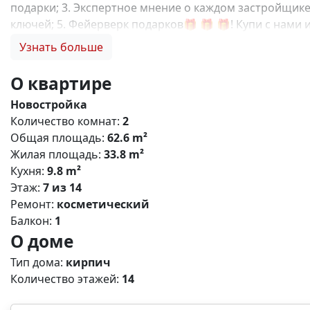
подарки; 3. Экспертное мнение о каждом застройщике
ключей; 5. Фейерверк подарков🎁 🎁 🎁! Купи с нами 
от центра Симферополя, в котором хочется наслажда
Узнать больше
среде для гармоничного развития детей, более 27 00
для отдыха и пикников. Преимущества: 🏋️ Современ
О квартире
(салоны, магазины, кафе); 🚗 Безопасный двор без 
Новостройка
выбор планировок в домах комфорт класса; 🚲Зелены
Количество комнат:
2
инфраструктура: 🍼 Новый детский сад внутри компле
Общая площадь:
62.6 m²
Супермаркет, магазины; 💊 Аптеки; 🛣️ До центра Си
Жилая площадь:
33.8 m²
,базовая,IT- ипотека; Материнский капитал; Дистанц
Кухня:
9.8 m²
Этаж:
7 из 14
Ремонт:
косметический
Балкон:
1
О доме
Тип дома:
кирпич
Количество этажей:
14